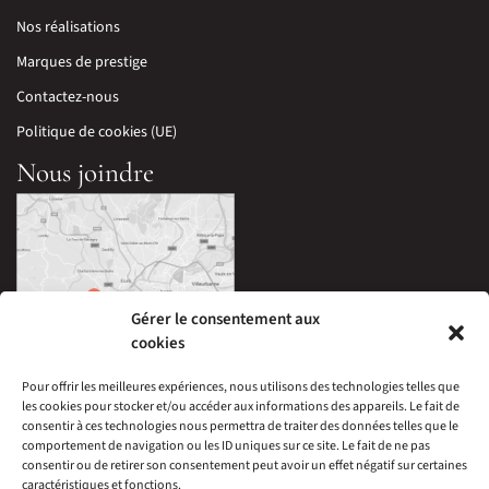
Nos réalisations
Marques de prestige
Contactez-nous
Politique de cookies (UE)
Nous joindre
Gérer le consentement aux
cookies
Pour offrir les meilleures expériences, nous utilisons des technologies telles que
les cookies pour stocker et/ou accéder aux informations des appareils. Le fait de
33 Avenue Edouard Millaud,
consentir à ces technologies nous permettra de traiter des données telles que le
69290 Craponne, France
comportement de navigation ou les ID uniques sur ce site. Le fait de ne pas
04 78 57 05 60
consentir ou de retirer son consentement peut avoir un effet négatif sur certaines
caractéristiques et fonctions.