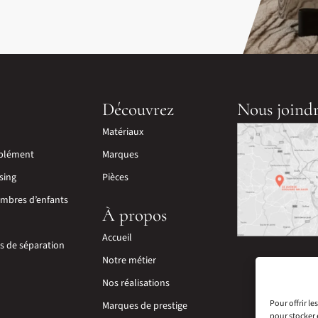
Découvrez
Nous joind
Matériaux
plément
Marques
sing
Pièces
mbres d’enfants
À propos
Accueil
ns de séparation
Notre métier
Nos réalisations
Pour offrir l
Marques de prestige
pour stocker 