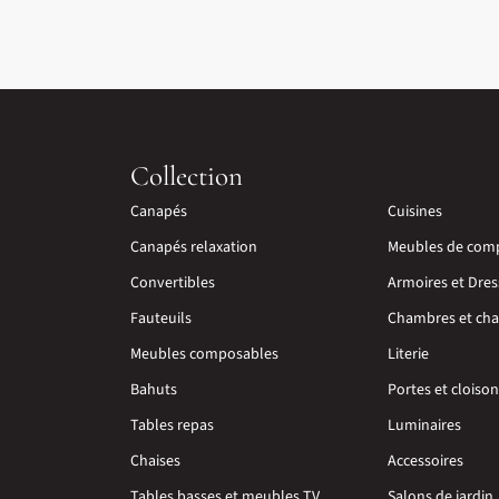
Collection
Canapés
Cuisines
Canapés relaxation
Meubles de com
Convertibles
Armoires et Dres
Fauteuils
Chambres et cha
Meubles composables
Literie
Bahuts
Portes et cloiso
Tables repas
Luminaires
Chaises
Accessoires
Tables basses et meubles TV
Salons de jardin