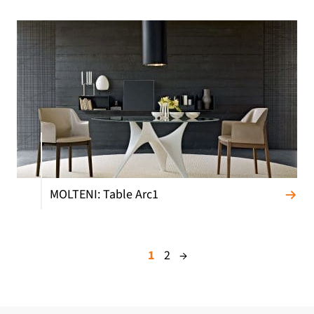
MOLTENI: Table Arc1
1
2
→