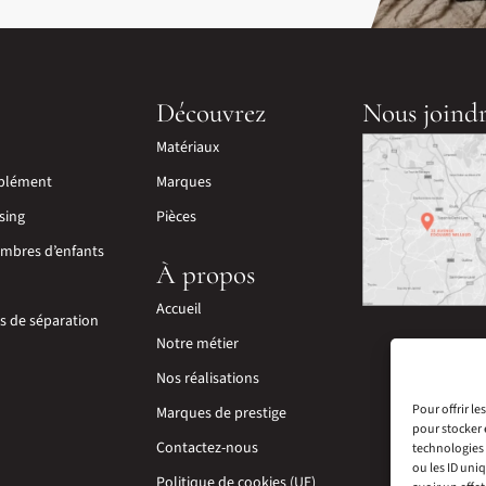
Découvrez
Nous joind
Matériaux
plément
Marques
sing
Pièces
mbres d’enfants
À propos
Accueil
ns de séparation
Notre métier
Nos réalisations
Pour offrir l
Marques de prestige
pour stocker 
Contactez-nous
technologies 
ou les ID uni
Politique de cookies (UE)