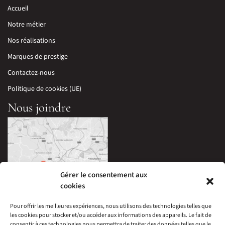
Accueil
Notre métier
Nos réalisations
Marques de prestige
Contactez-nous
Politique de cookies (UE)
Nous joindre
Gérer le consentement aux
cookies
Pour offrir les meilleures expériences, nous utilisons des technologies telles que
les cookies pour stocker et/ou accéder aux informations des appareils. Le fait de
33 Avenue Edouard Millaud,
consentir à ces technologies nous permettra de traiter des données telles que le