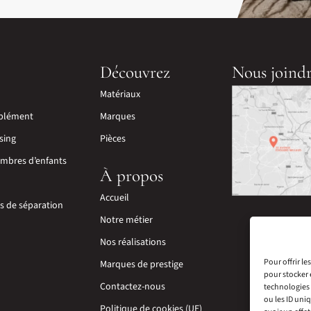
Découvrez
Nous joind
Matériaux
plément
Marques
sing
Pièces
mbres d’enfants
À propos
Accueil
ns de séparation
Notre métier
Nos réalisations
Pour offrir l
Marques de prestige
pour stocker 
Contactez-nous
technologies 
ou les ID uni
Politique de cookies (UE)