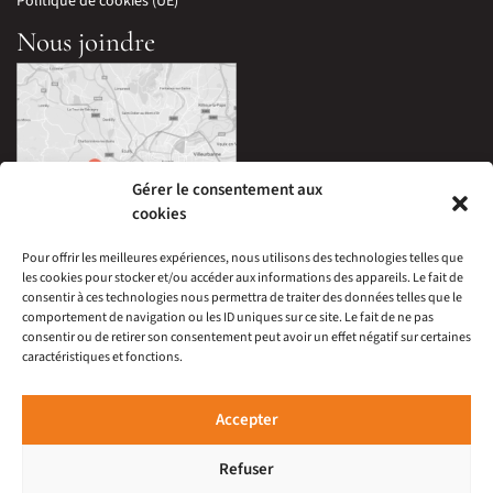
Politique de cookies (UE)
Nous joindre
Gérer le consentement aux
cookies
Pour offrir les meilleures expériences, nous utilisons des technologies telles que
les cookies pour stocker et/ou accéder aux informations des appareils. Le fait de
33 Avenue Edouard Millaud,
consentir à ces technologies nous permettra de traiter des données telles que le
69290 Craponne, France
comportement de navigation ou les ID uniques sur ce site. Le fait de ne pas
04 78 57 05 60
consentir ou de retirer son consentement peut avoir un effet négatif sur certaines
caractéristiques et fonctions.
À 15 minutes du centre-ville de Lyon
Ouverture :
Mardi au Samedi : 9h30-12h00 et 14h-19h
Accepter
Refuser