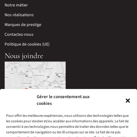
Notre métier
Nos réalisations
Marques de prestige
Contactez-nous
Politique de cookies (UE)
Nous joindre
Gérer le consentement aux
cookies
Pour offrir les meilleures expériences, nous utilisons des technologies telles que
les cookies pour stocker et/ou accéder aux informations des appareils. Le fait de
33 Avenue Edouard Millaud,
consentir à ces technologies nous permettra de traiter des données telles que le
69290 Craponne, France
comportement de navigation ou les ID uniques sur ce site. Le fait de ne pas
04 78 57 05 60