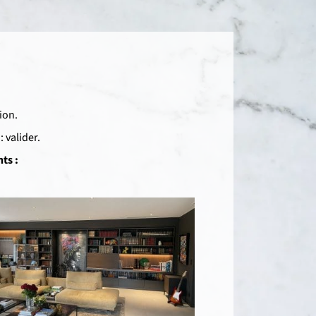
ion.
 valider.
ts :