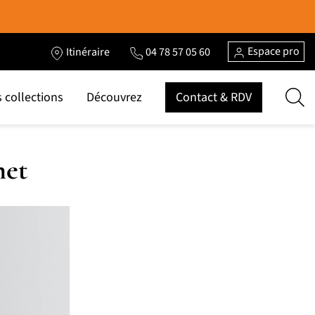
Espace pro
Itinéraire
04 78 57 05 60
 collections
Découvrez
Contact & RDV
net