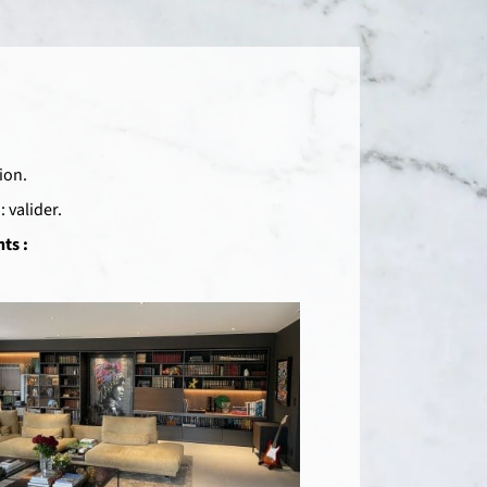
ion.
 valider.
ts :