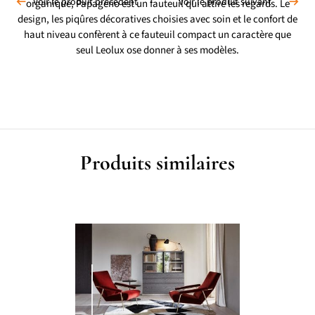
Voir le produit précédent
Voir le produit suivant
organique, Papageno est un fauteuil qui attire les regards. Le
design, les piqûres décoratives choisies avec soin et le confort de
haut niveau confèrent à ce fauteuil compact un caractère que
seul Leolux ose donner à ses modèles.
Produits similaires