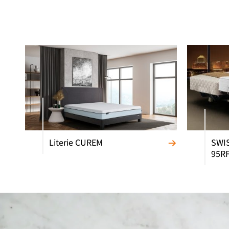
Literie CUREM
SWIS
95R