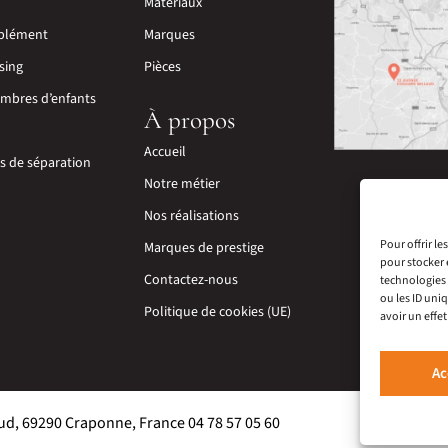
Matériaux
plément
Marques
sing
Pièces
mbres d’enfants
À propos
Accueil
ns de séparation
Notre métier
Nos réalisations
Pour offrir l
Marques de prestige
pour stocker 
Contactez-nous
technologies 
ou les ID uni
Politique de cookies (UE)
avoir un effet
Ac
ud, 69290 Craponne, France 04 78 57 05 60