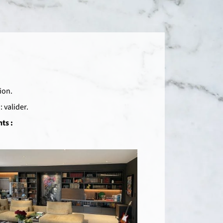
ion.
 valider.
ts :