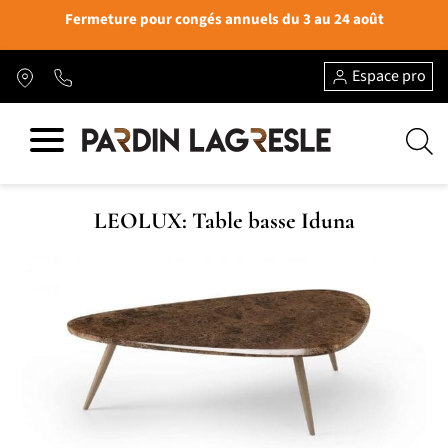
Fermeture pour congés annuels du 3 au 24 août
Espace pro
LEOLUX: Table basse Iduna