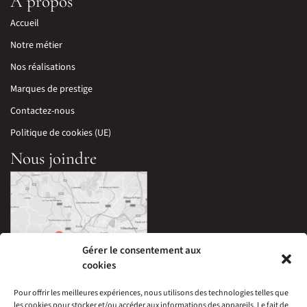
À propos
Accueil
Notre métier
Nos réalisations
Marques de prestige
Contactez-nous
Politique de cookies (UE)
Nous joindre
Gérer le consentement aux
cookies
Pour offrir les meilleures expériences, nous utilisons des technologies telles que
les cookies pour stocker et/ou accéder aux informations des appareils. Le fait de