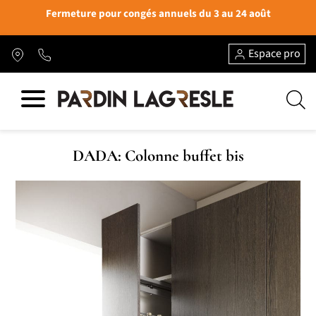
Fermeture pour congés annuels du 3 au 24 août
Espace pro
DADA: Colonne buffet bis