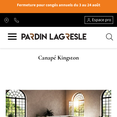
Fermeture pour congés annuels du 3 au 24 août
Espace pro
Canapé Kingston