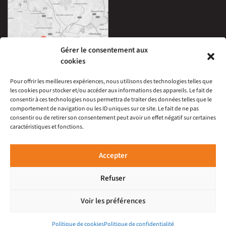
Gérer le consentement aux
cookies
Pour offrir les meilleures expériences, nous utilisons des technologies telles que
les cookies pour stocker et/ou accéder aux informations des appareils. Le fait de
33 Avenue Edouard Millaud,
consentir à ces technologies nous permettra de traiter des données telles que le
69290 Craponne, France
comportement de navigation ou les ID uniques sur ce site. Le fait de ne pas
04 78 57 05 60
consentir ou de retirer son consentement peut avoir un effet négatif sur certaines
caractéristiques et fonctions.
À 15 minutes du centre-ville de Lyon
Ouverture :
Mardi au Samedi : 9h30-12h00 et 14h-19h
Accepter
Refuser
Voir les préférences
© Pardin-Lagresle 2022. 33 Avenue Edouard Millaud, 69290
Craponne, France 04 78 57 05 60
Politique de cookies
Politique de confidentialité