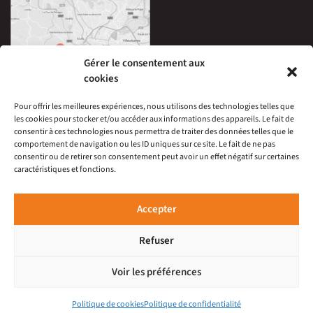
Gérer le consentement aux
cookies
Pour offrir les meilleures expériences, nous utilisons des technologies telles que
les cookies pour stocker et/ou accéder aux informations des appareils. Le fait de
33 Avenue Edouard Millaud,
consentir à ces technologies nous permettra de traiter des données telles que le
69290 Craponne, France
comportement de navigation ou les ID uniques sur ce site. Le fait de ne pas
04 78 57 05 60
consentir ou de retirer son consentement peut avoir un effet négatif sur certaines
caractéristiques et fonctions.
À 15 minutes du centre-ville de Lyon
Ouverture :
Mardi au Samedi : 9h30-12h00 et 14h-19h
Accepter
Refuser
Voir les préférences
© Pardin-Lagresle 2022. 33 Avenue Edouard Millaud, 69290
Craponne, France 04 78 57 05 60
Politique de cookies
Politique de confidentialité