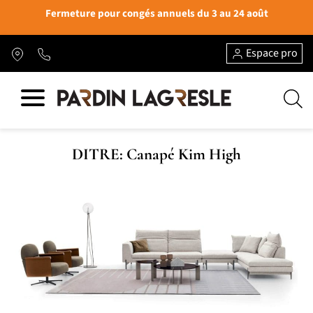
Fermeture pour congés annuels du 3 au 24 août
Espace pro
DITRE: Canapé Kim High