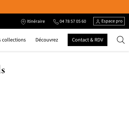
Espace pro
Itinéraire
04 78 57 05 60
 collections
Découvrez
Contact & RDV
s