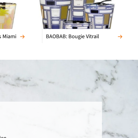
s Miami
BAOBAB: Bougie Vitrail
ion.