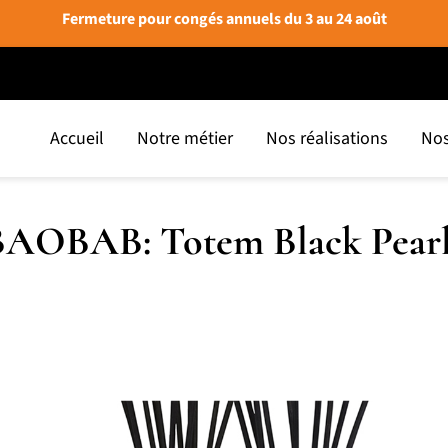
Fermeture pour congés annuels du 3 au 24 août
Accueil
Notre métier
Nos réalisations
Nos
BAOBAB: Totem Black Pearl