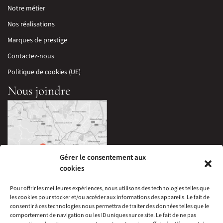
Notre métier
Nos réalisations
Marques de prestige
Contactez-nous
Politique de cookies (UE)
Nous joindre
Gérer le consentement aux
cookies
Pour offrir les meilleures expériences, nous utilisons des technologies telles que
les cookies pour stocker et/ou accéder aux informations des appareils. Le fait de
33 Avenue Edouard Millaud,
consentir à ces technologies nous permettra de traiter des données telles que le
69290 Craponne, France
comportement de navigation ou les ID uniques sur ce site. Le fait de ne pas
04 78 57 05 60