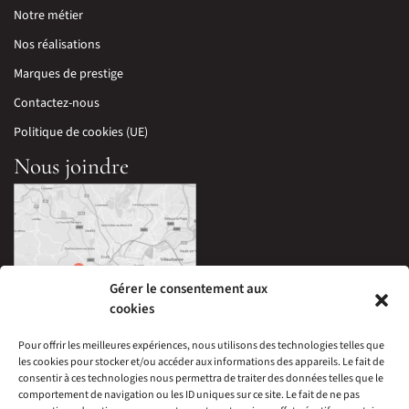
Notre métier
Nos réalisations
Marques de prestige
Contactez-nous
Politique de cookies (UE)
Nous joindre
Gérer le consentement aux
cookies
Pour offrir les meilleures expériences, nous utilisons des technologies telles que
les cookies pour stocker et/ou accéder aux informations des appareils. Le fait de
33 Avenue Edouard Millaud,
consentir à ces technologies nous permettra de traiter des données telles que le
69290 Craponne, France
comportement de navigation ou les ID uniques sur ce site. Le fait de ne pas
04 78 57 05 60