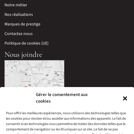
Notre métier
Nos réalisations
Marques de prestige
Contactez-nous
Politique de cookies (UE)
Nous joindre
Gérer le consentement aux
cookies
Pour offrir les meilleures expériences, nous utilisons des technologies telles que
les cookies pour stocker et/ou accéder aux informations des appareils. Le fait de
33 Avenue Edouard Millaud,
consentir à ces technologies nous permettra de traiter des données telles que le
69290 Craponne, France
comportement de navigation ou les ID uniques sur ce site. Le fait de ne pas
04 78 57 05 60