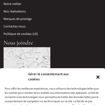
Notre métier
Nos réalisations
Marques de prestige
Contactez-nous
Politique de cookies (UE)
Nous joindre
Gérer le consentement aux
cookies
Pour offrir les meilleures expériences, nous utilisons des technologies telles que
les cookies pour stocker et/ou accéder aux informations des appareils. Le fait de
33 Avenue Edouard Millaud,
consentir à ces technologies nous permettra de traiter des données telles que le
69290 Craponne, France
comportement de navigation ou les ID uniques sur ce site. Le fait de ne pas
04 78 57 05 60