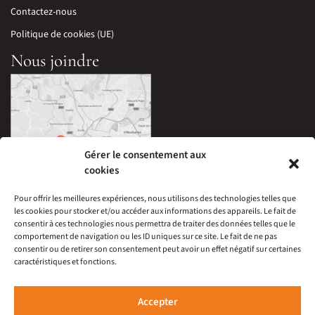
Contactez-nous
Politique de cookies (UE)
Nous joindre
Gérer le consentement aux
cookies
Pour offrir les meilleures expériences, nous utilisons des technologies telles que
les cookies pour stocker et/ou accéder aux informations des appareils. Le fait de
33 Avenue Edouard Millaud,
consentir à ces technologies nous permettra de traiter des données telles que le
69290 Craponne, France
comportement de navigation ou les ID uniques sur ce site. Le fait de ne pas
04 78 57 05 60
consentir ou de retirer son consentement peut avoir un effet négatif sur certaines
caractéristiques et fonctions.
À 15 minutes du centre-ville de Lyon
Ouverture :
Mardi au Samedi : 9h30-12h00 et 14h-19h
Accepter