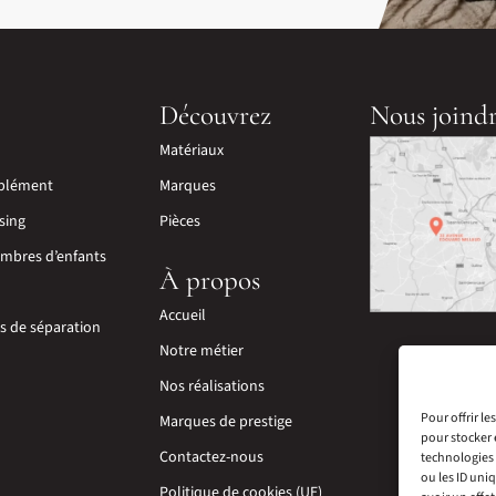
Découvrez
Nous joind
Matériaux
plément
Marques
sing
Pièces
mbres d’enfants
À propos
Accueil
ns de séparation
Notre métier
Nos réalisations
Pour offrir l
Marques de prestige
pour stocker 
Contactez-nous
technologies 
ou les ID uni
Politique de cookies (UE)