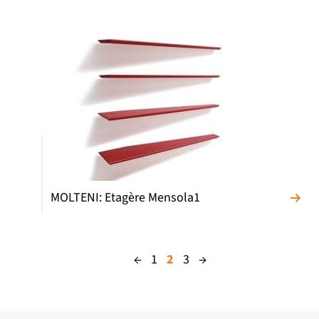
MOLTENI: Etagère Mensola1
←
1
2
3
→