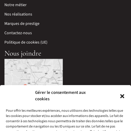
Notre métier
Nos réalisations
Marques de prestige
Contactez-nous
Politique de cookies (UE)
Nous joindre
Gérer le consentement aux
cookies
Pour offrir les meilleures expériences, nous utilisons des technologies telles que
les cookies pour stocker et/ou accéder aux informations des appareils. Le fait de
33 Avenue Edouard Millaud,
consentir à ces technologies nous permettra de traiter des données telles que le
69290 Craponne, France
comportement de navigation ou les ID uniques sur ce site. Le fait de ne pas
04 78 57 05 60