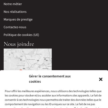
Notre métier
Nos réalisations
Marques de prestige
Contactez-nous
Politique de cookies (UE)
Nous joindre
Gérer le consentement aux
cookies
Pour offrir les meilleures expériences, nous utilisons des technologies telles que
les cookies pour stocker et/ou accéder aux informations des appareils. Le fait de
33 Avenue Edouard Millaud,
consentir à ces technologies nous permettra de traiter des données telles que le
69290 Craponne, France
comportement de navigation ou les ID uniques sur ce site. Le fait de ne pas
04 78 57 05 60