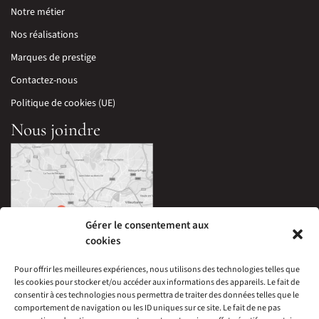
Notre métier
Nos réalisations
Marques de prestige
Contactez-nous
Politique de cookies (UE)
Nous joindre
Gérer le consentement aux
cookies
Pour offrir les meilleures expériences, nous utilisons des technologies telles que
les cookies pour stocker et/ou accéder aux informations des appareils. Le fait de
33 Avenue Edouard Millaud,
consentir à ces technologies nous permettra de traiter des données telles que le
69290 Craponne, France
comportement de navigation ou les ID uniques sur ce site. Le fait de ne pas
04 78 57 05 60