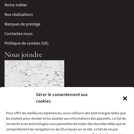
Notre métier
Nos réalisations
Marques de prestige
Contactez-nous
Politique de cookies (UE)
Nous joindre
Gérer le consentement aux
cookies
Pour offrir les meilleures expériences, nous utilisons des technologies telles que
les cookies pour stocker et/ou accéder aux informations des appareils. Le fait de
33 Avenue Edouard Millaud,
consentir à ces technologies nous permettra de traiter des données telles que le
69290 Craponne, France
comportement de navigation ou les ID uniques sur ce site. Le fait de ne pas
04 78 57 05 60