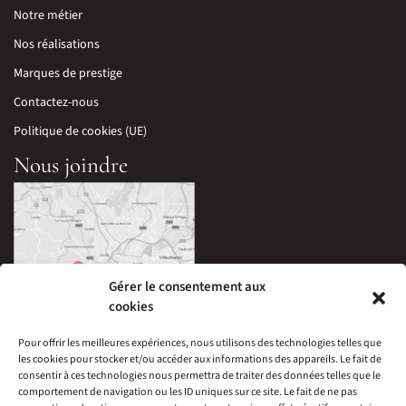
Notre métier
Nos réalisations
Marques de prestige
Contactez-nous
Politique de cookies (UE)
Nous joindre
Gérer le consentement aux
cookies
Pour offrir les meilleures expériences, nous utilisons des technologies telles que
les cookies pour stocker et/ou accéder aux informations des appareils. Le fait de
33 Avenue Edouard Millaud,
consentir à ces technologies nous permettra de traiter des données telles que le
69290 Craponne, France
comportement de navigation ou les ID uniques sur ce site. Le fait de ne pas
04 78 57 05 60