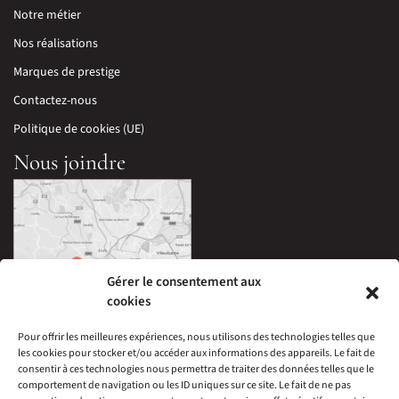
Notre métier
Nos réalisations
Marques de prestige
Contactez-nous
Politique de cookies (UE)
Nous joindre
Gérer le consentement aux
cookies
Pour offrir les meilleures expériences, nous utilisons des technologies telles que
les cookies pour stocker et/ou accéder aux informations des appareils. Le fait de
33 Avenue Edouard Millaud,
consentir à ces technologies nous permettra de traiter des données telles que le
69290 Craponne, France
comportement de navigation ou les ID uniques sur ce site. Le fait de ne pas
04 78 57 05 60