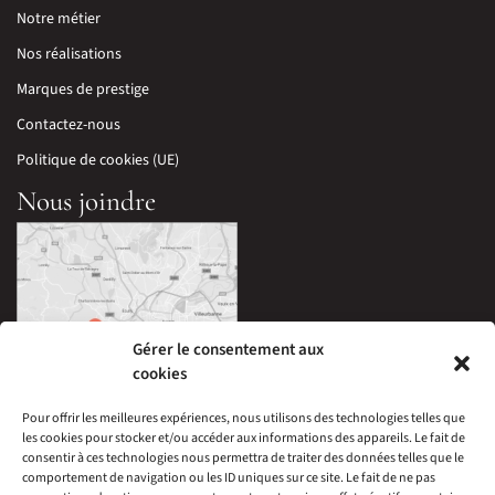
Notre métier
Nos réalisations
Marques de prestige
Contactez-nous
Politique de cookies (UE)
Nous joindre
Gérer le consentement aux
cookies
Pour offrir les meilleures expériences, nous utilisons des technologies telles que
les cookies pour stocker et/ou accéder aux informations des appareils. Le fait de
33 Avenue Edouard Millaud,
consentir à ces technologies nous permettra de traiter des données telles que le
69290 Craponne, France
comportement de navigation ou les ID uniques sur ce site. Le fait de ne pas
04 78 57 05 60