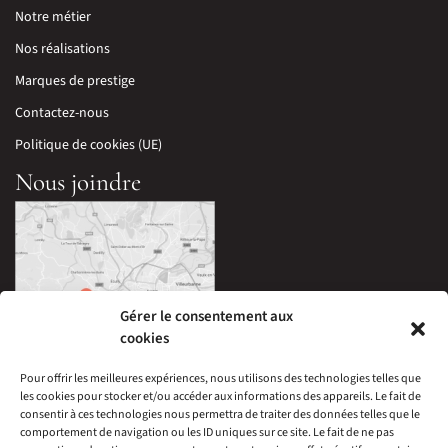
Notre métier
Nos réalisations
Marques de prestige
Contactez-nous
Politique de cookies (UE)
Nous joindre
Gérer le consentement aux
cookies
Pour offrir les meilleures expériences, nous utilisons des technologies telles que
les cookies pour stocker et/ou accéder aux informations des appareils. Le fait de
33 Avenue Edouard Millaud,
consentir à ces technologies nous permettra de traiter des données telles que le
69290 Craponne, France
comportement de navigation ou les ID uniques sur ce site. Le fait de ne pas
04 78 57 05 60