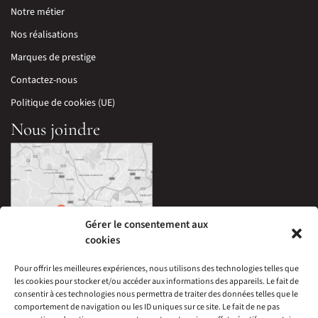
Notre métier
Nos réalisations
Marques de prestige
Contactez-nous
Politique de cookies (UE)
Nous joindre
Gérer le consentement aux
cookies
Pour offrir les meilleures expériences, nous utilisons des technologies telles que
les cookies pour stocker et/ou accéder aux informations des appareils. Le fait de
33 Avenue Edouard Millaud,
consentir à ces technologies nous permettra de traiter des données telles que le
69290 Craponne, France
comportement de navigation ou les ID uniques sur ce site. Le fait de ne pas
04 78 57 05 60