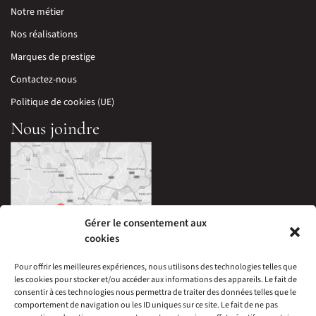
Notre métier
Nos réalisations
Marques de prestige
Contactez-nous
Politique de cookies (UE)
Nous joindre
Gérer le consentement aux
cookies
Pour offrir les meilleures expériences, nous utilisons des technologies telles que
les cookies pour stocker et/ou accéder aux informations des appareils. Le fait de
33 Avenue Edouard Millaud,
consentir à ces technologies nous permettra de traiter des données telles que le
69290 Craponne, France
comportement de navigation ou les ID uniques sur ce site. Le fait de ne pas
04 78 57 05 60