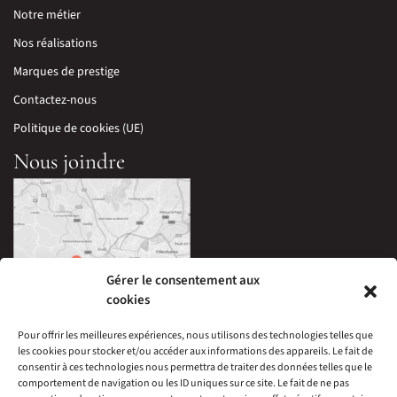
Notre métier
Nos réalisations
Marques de prestige
Contactez-nous
Politique de cookies (UE)
Nous joindre
Gérer le consentement aux
cookies
Pour offrir les meilleures expériences, nous utilisons des technologies telles que
les cookies pour stocker et/ou accéder aux informations des appareils. Le fait de
33 Avenue Edouard Millaud,
consentir à ces technologies nous permettra de traiter des données telles que le
69290 Craponne, France
comportement de navigation ou les ID uniques sur ce site. Le fait de ne pas
04 78 57 05 60