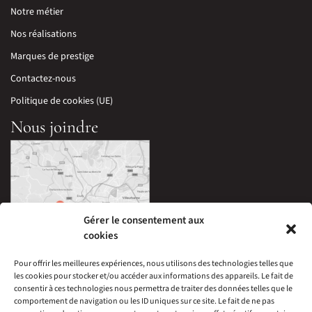
Notre métier
Nos réalisations
Marques de prestige
Contactez-nous
Politique de cookies (UE)
Nous joindre
Gérer le consentement aux
cookies
Pour offrir les meilleures expériences, nous utilisons des technologies telles que
les cookies pour stocker et/ou accéder aux informations des appareils. Le fait de
33 Avenue Edouard Millaud,
consentir à ces technologies nous permettra de traiter des données telles que le
69290 Craponne, France
comportement de navigation ou les ID uniques sur ce site. Le fait de ne pas
04 78 57 05 60