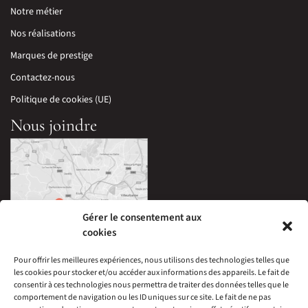
Notre métier
Nos réalisations
Marques de prestige
Contactez-nous
Politique de cookies (UE)
Nous joindre
Gérer le consentement aux
cookies
Pour offrir les meilleures expériences, nous utilisons des technologies telles que
les cookies pour stocker et/ou accéder aux informations des appareils. Le fait de
33 Avenue Edouard Millaud,
consentir à ces technologies nous permettra de traiter des données telles que le
69290 Craponne, France
comportement de navigation ou les ID uniques sur ce site. Le fait de ne pas
04 78 57 05 60