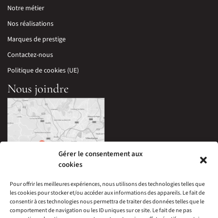
Notre métier
Nos réalisations
Marques de prestige
Contactez-nous
Politique de cookies (UE)
Nous joindre
Gérer le consentement aux
cookies
Pour offrir les meilleures expériences, nous utilisons des technologies telles que
les cookies pour stocker et/ou accéder aux informations des appareils. Le fait de
33 Avenue Edouard Millaud,
consentir à ces technologies nous permettra de traiter des données telles que le
69290 Craponne, France
comportement de navigation ou les ID uniques sur ce site. Le fait de ne pas
04 78 57 05 60