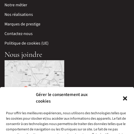
Notre métier
Nos réalisations
Marques de prestige
Contactez-nous
Politique de cookies (UE)
Nous joindre
Gérer le consentement aux
cookies
Pour offrir les meilleures expériences, nous utilisons des technologies telles que
les cookies pour stocker et/ou accéder aux informations des appareils. Le fait de
33 Avenue Edouard Millaud,
consentir à ces technologies nous permettra de traiter des données telles que le
69290 Craponne, France
comportement de navigation ou les ID uniques sur ce site. Le fait de ne pas
04 78 57 05 60