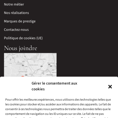
Notre métier
Nos réalisations
Marques de prestige
Contactez-nous
Politique de cookies (UE)
Nous joindre
Gérer le consentement aux
cookies
Pour offrir les meilleures expériences, nous utilisons des technologies telles que
les cookies pour stocker et/ou accéder aux informations des appareils. Le fait de
33 Avenue Edouard Millaud,
consentir à ces technologies nous permettra de traiter des données telles que le
69290 Craponne, France
comportement de navigation ou les ID uniques sur ce site. Le fait de ne pas
04 78 57 05 60