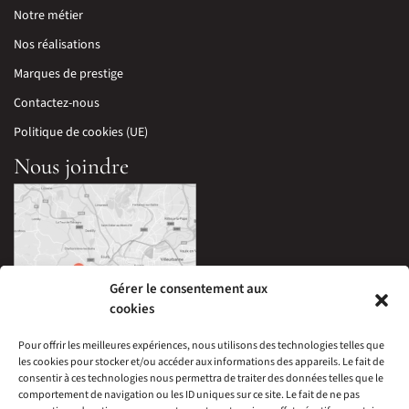
Notre métier
Nos réalisations
Marques de prestige
Contactez-nous
Politique de cookies (UE)
Nous joindre
Gérer le consentement aux
cookies
Pour offrir les meilleures expériences, nous utilisons des technologies telles que
les cookies pour stocker et/ou accéder aux informations des appareils. Le fait de
33 Avenue Edouard Millaud,
consentir à ces technologies nous permettra de traiter des données telles que le
69290 Craponne, France
comportement de navigation ou les ID uniques sur ce site. Le fait de ne pas
04 78 57 05 60