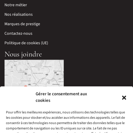
Notre métier
Nos réalisations
Marques de prestige
Contactez-nous
Politique de cookies (UE)
Nous joindre
Gérer le consentement aux
cookies
Pour offrir les meilleures expériences, nous utilisons des technologies telles que
les cookies pour stocker et/ou accéder aux informations des appareils. Le fait de
33 Avenue Edouard Millaud,
consentir à ces technologies nous permettra de traiter des données telles que le
69290 Craponne, France
comportement de navigation ou les ID uniques sur ce site. Le fait de ne pas
04 78 57 05 60