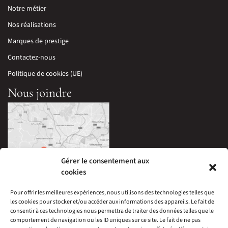
Notre métier
Nos réalisations
Marques de prestige
Contactez-nous
Politique de cookies (UE)
Nous joindre
Gérer le consentement aux
cookies
Pour offrir les meilleures expériences, nous utilisons des technologies telles que
les cookies pour stocker et/ou accéder aux informations des appareils. Le fait de
33 Avenue Edouard Millaud,
consentir à ces technologies nous permettra de traiter des données telles que le
69290 Craponne, France
comportement de navigation ou les ID uniques sur ce site. Le fait de ne pas
04 78 57 05 60