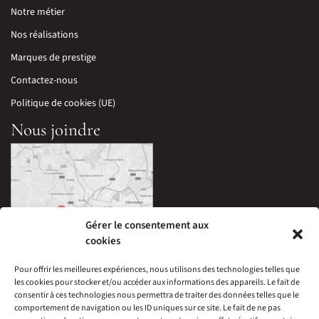
Notre métier
Nos réalisations
Marques de prestige
Contactez-nous
Politique de cookies (UE)
Nous joindre
Gérer le consentement aux
cookies
Pour offrir les meilleures expériences, nous utilisons des technologies telles que
les cookies pour stocker et/ou accéder aux informations des appareils. Le fait de
33 Avenue Edouard Millaud,
consentir à ces technologies nous permettra de traiter des données telles que le
69290 Craponne, France
comportement de navigation ou les ID uniques sur ce site. Le fait de ne pas
04 78 57 05 60