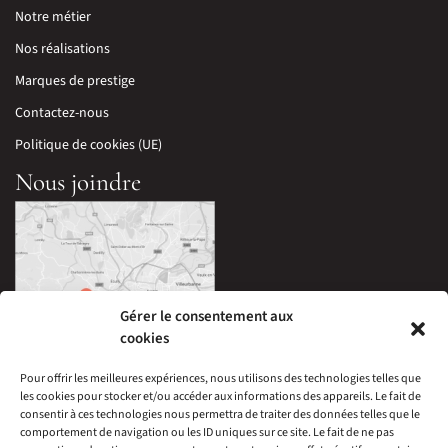
Notre métier
Nos réalisations
Marques de prestige
Contactez-nous
Politique de cookies (UE)
Nous joindre
Gérer le consentement aux
cookies
Pour offrir les meilleures expériences, nous utilisons des technologies telles que
les cookies pour stocker et/ou accéder aux informations des appareils. Le fait de
33 Avenue Edouard Millaud,
consentir à ces technologies nous permettra de traiter des données telles que le
69290 Craponne, France
comportement de navigation ou les ID uniques sur ce site. Le fait de ne pas
04 78 57 05 60