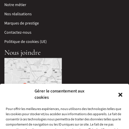
Notre métier
Nos réalisations
Marques de prestige
Contactez-nous
Politique de cookies (UE)
Nous joindre
Gérer le consentement aux
cookies
Pour offrir les meilleures expériences, nous utilisons des technologies telles que
les cookies pour stocker et/ou accéder aux informations des appareils. Le fait de
33 Avenue Edouard Millaud,
consentir à ces technologies nous permettra de traiter des données telles que le
69290 Craponne, France
comportement de navigation ou les ID uniques sur ce site. Le fait de ne pas
04 78 57 05 60