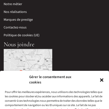
Notre métier
Nos réalisations
Marques de prestige
Contactez-nous
Politique de cookies (UE)
Nous joindre
Gérer le consentement aux
cookies
Pour offrir les meilleures expériences, nous utilisons des technologies telles que
les cookies pour stocker et/ou accéder aux informations des appareils. Le fait de
33 Avenue Edouard Millaud,
consentir à ces technologies nous permettra de traiter des données telles que le
69290 Craponne, France
comportement de navigation ou les ID uniques sur ce site. Le fait de ne pas
04 78 57 05 60