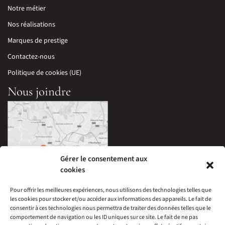
Notre métier
Nos réalisations
Marques de prestige
Contactez-nous
Politique de cookies (UE)
Nous joindre
Gérer le consentement aux
cookies
Pour offrir les meilleures expériences, nous utilisons des technologies telles que
les cookies pour stocker et/ou accéder aux informations des appareils. Le fait de
33 Avenue Edouard Millaud,
consentir à ces technologies nous permettra de traiter des données telles que le
69290 Craponne, France
comportement de navigation ou les ID uniques sur ce site. Le fait de ne pas
04 78 57 05 60