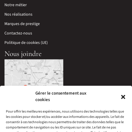
Notre métier
Nos réalisations
Marques de prestige
Contactez-nous
Politique de cookies (UE)
Nous joindre
Gérer le consentement aux
cookies
Pour offrir les meilleures expériences, nous utilisons des technologies telles que
les cookies pour stocker et/ou accéder aux informations des appareils. Le fait de
33 Avenue Edouard Millaud,
consentir à ces technologies nous permettra de traiter des données telles que le
69290 Craponne, France
comportement de navigation ou les ID uniques sur ce site. Le fait de ne pas
04 78 57 05 60