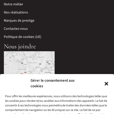
Notre métier
Nos réalisations
Marques de prestige
Contactez-nous
Politique de cookies (UE)
Nous joindre
Gérer le consentement aux
cookies
Pour offrir les meilleures expériences, nous utilisons des technologies telles que
les cookies pour stocker et/ou accéder aux informations des appareils. Le fait de
33 Avenue Edouard Millaud,
consentir à ces technologies nous permettra de traiter des données telles que le
69290 Craponne, France
comportement de navigation ou les ID uniques sur ce site. Le fait de ne pas
04 78 57 05 60